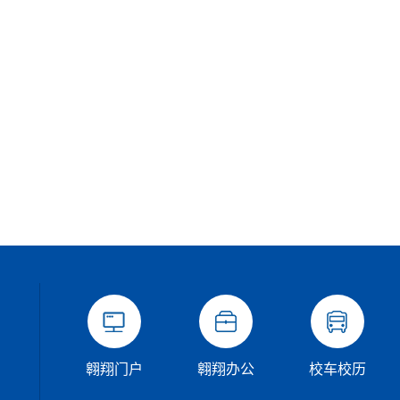
翱翔门户
翱翔办公
校车校历